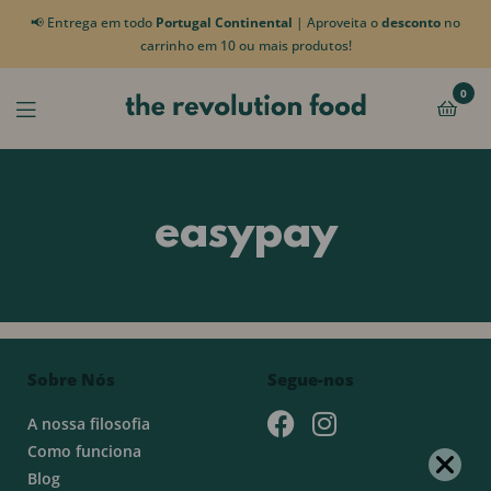
📢 Entrega em todo
Portugal Continental
| Aproveita o
desconto
no
carrinho em 10 ou mais produtos!
0
easypay
Sobre Nós
Segue-nos
A nossa filosofia
Como funciona
Blog