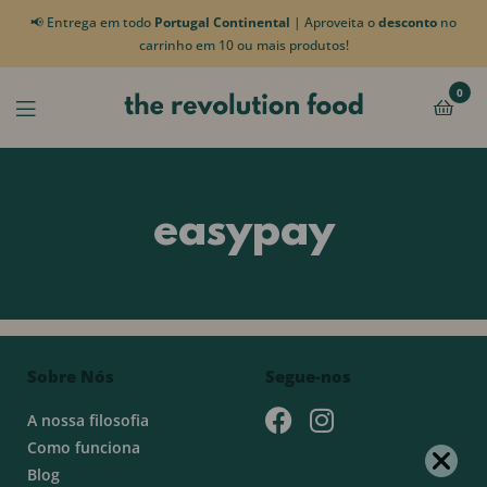
📢 Entrega em todo
Portugal Continental
| Aproveita o
desconto
no
carrinho em 10 ou mais produtos!
0
easypay
Sobre Nós
Segue-nos
A nossa filosofia
Como funciona
Blog