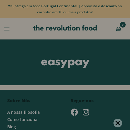
📢 Entrega em todo
Portugal Continental
| Aproveita o
desconto
no
carrinho em 10 ou mais produtos!
0
easypay
Sobre Nós
Segue-nos
A nossa filosofia
Como funciona
Blog