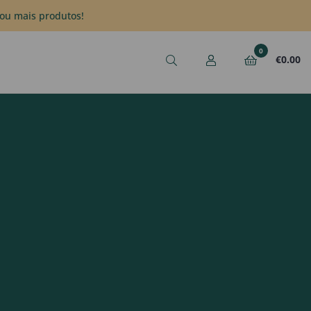
ou mais produtos!
0
€
0.00