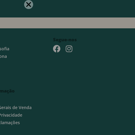
Segue-nos
sofia
ona
rmação
Gerais de Venda
 Privacidade
eclamações