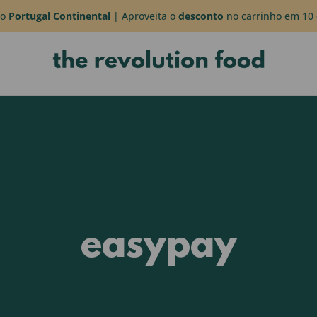
do
Portugal Continental
| Aproveita o
desconto
no carrinho em 10 
easypay