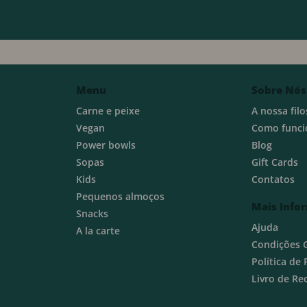
Menu
Sobre Nós
Carne e peixe
A nossa filo
Vegan
Como funci
Power bowls
Blog
Sopas
Gift Cards
Kids
Contatos
Pequenos almoços
Mais Info
Snacks
Ajuda
A la carte
Condições 
Política de
Livro de R