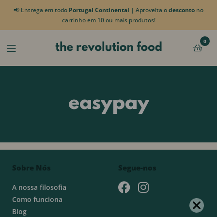
📢 Entrega em todo
Portugal Continental
| Aproveita o
desconto
no
carrinho em 10 ou mais produtos!
0
easypay
Sobre Nós
Segue-nos
A nossa filosofia
Como funciona
Blog