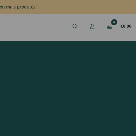
ou mais produtos!
0
€
0.00