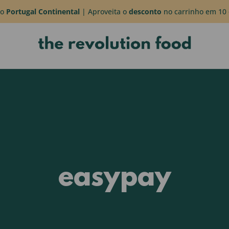
do
Portugal Continental
| Aproveita o
desconto
no carrinho em 10 
easypay