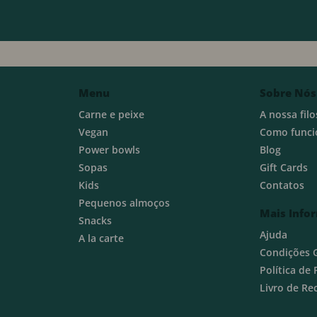
Menu
Sobre Nós
Carne e peixe
A nossa filo
Vegan
Como funci
Power bowls
Blog
Sopas
Gift Cards
Kids
Contatos
Pequenos almoços
Mais Info
Snacks
Ajuda
A la carte
Condições 
Política de
Livro de R