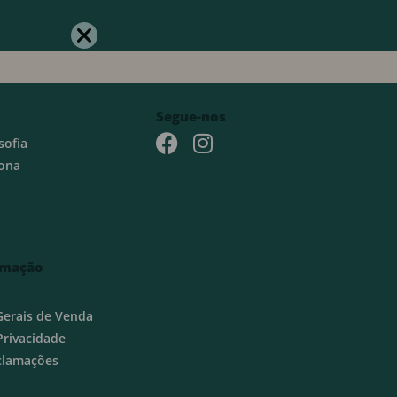
Segue-nos
sofia
ona
rmação
Gerais de Venda
 Privacidade
eclamações