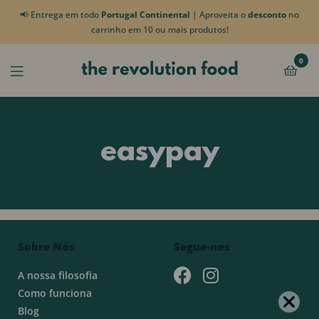
📢 Entrega em todo
Portugal Continental
| Aproveita o
desconto
no
carrinho em 10 ou mais produtos!
0
easypay
Sobre Nós
Segue-nos
A nossa filosofia
Como funciona
Blog