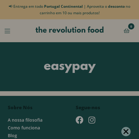
📢 Entrega em todo
Portugal Continental
| Aproveita o
desconto
no
carrinho em 10 ou mais produtos!
0
easypay
Sobre Nós
Segue-nos
A nossa filosofia
Como funciona
Blog