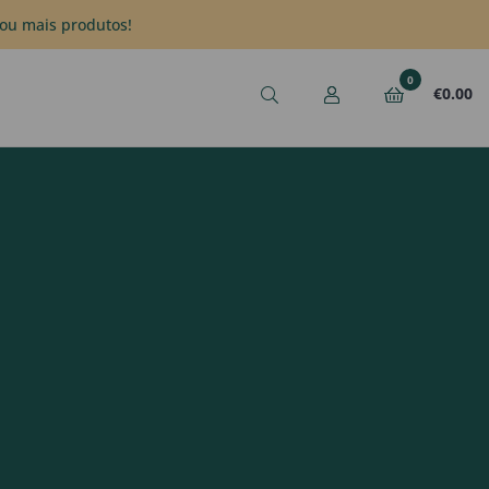
ou mais produtos!
0
€
0.00