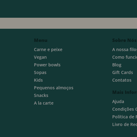
Menu
Sobre Nós
Carne e peixe
A nossa filo
Vegan
Como funci
Power bowls
Blog
Sopas
Gift Cards
Kids
Contatos
Pequenos almoços
Mais Info
Snacks
Ajuda
A la carte
Condições 
Política de
Livro de R