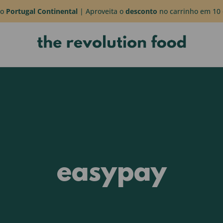
do
Portugal Continental
| Aproveita o
desconto
no carrinho em 10 
easypay