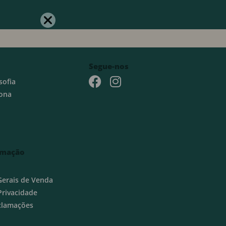
Segue-nos
sofia
ona
rmação
Gerais de Venda
 Privacidade
eclamações