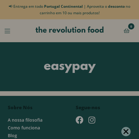
📢 Entrega em todo
Portugal Continental
| Aproveita o
desconto
no
carrinho em 10 ou mais produtos!
0
easypay
Sobre Nós
Segue-nos
A nossa filosofia
Como funciona
Blog