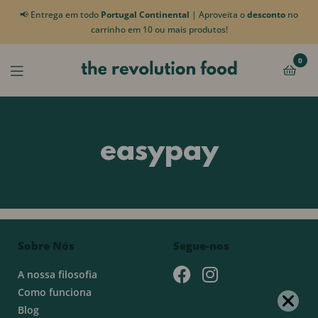
📢 Entrega em todo
Portugal Continental
| Aproveita o
desconto
no
carrinho em 10 ou mais produtos!
0
easypay
Sobre Nós
Segue-nos
A nossa filosofia
Como funciona
Blog