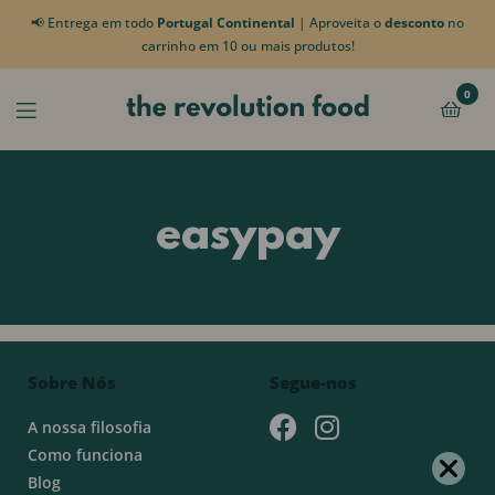
📢 Entrega em todo
Portugal Continental
| Aproveita o
desconto
no
carrinho em 10 ou mais produtos!
0
easypay
Sobre Nós
Segue-nos
A nossa filosofia
Como funciona
Blog