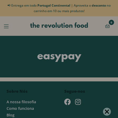
📢 Entrega em todo
Portugal Continental
| Aproveita o
desconto
no
carrinho em 10 ou mais produtos!
0
easypay
Sobre Nós
Segue-nos
A nossa filosofia
Como funciona
Blog