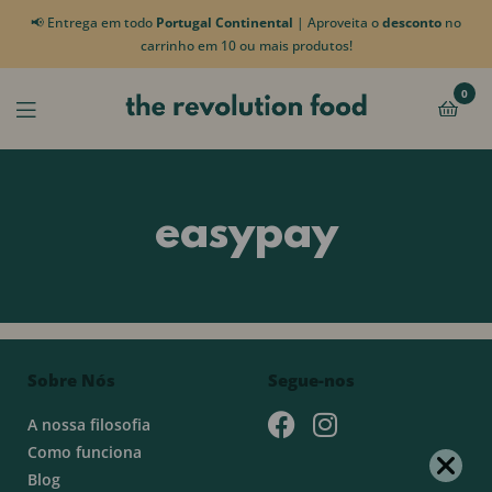
📢 Entrega em todo
Portugal Continental
| Aproveita o
desconto
no
carrinho em 10 ou mais produtos!
0
easypay
Sobre Nós
Segue-nos
A nossa filosofia
Como funciona
Blog