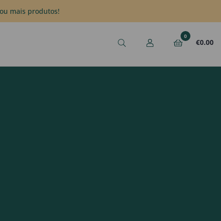
ou mais produtos!
0
€
0.00