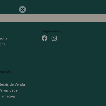
Segue-nos
sofia
ona
rmação
Gerais de Venda
 Privacidade
eclamações