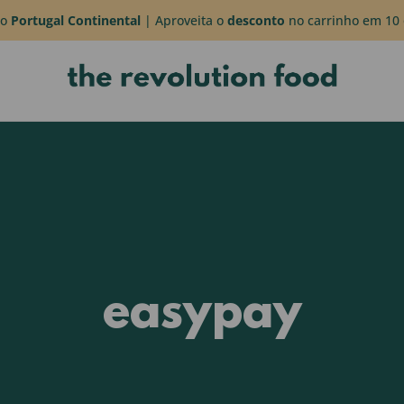
do
Portugal Continental
| Aproveita o
desconto
no carrinho em 10 
easypay