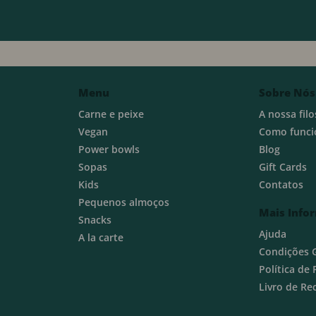
Menu
Sobre Nós
Carne e peixe
A nossa filo
Vegan
Como funci
Power bowls
Blog
Sopas
Gift Cards
Kids
Contatos
Pequenos almoços
Mais Info
Snacks
Ajuda
A la carte
Condições 
Política de
Livro de R