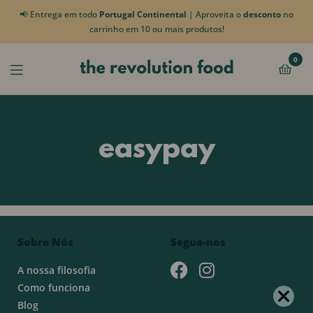
📢 Entrega em todo
Portugal Continental
| Aproveita o
desconto
no
carrinho em 10 ou mais produtos!
0
easypay
Sobre Nós
Segue-nos
A nossa filosofia
Como funciona
Blog