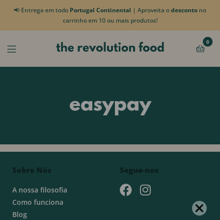
📢 Entrega em todo
Portugal Continental
| Aproveita o
desconto
no
carrinho em 10 ou mais produtos!
0
easypay
Sobre Nós
Segue-nos
A nossa filosofia
Como funciona
Blog