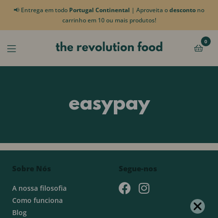
📢 Entrega em todo
Portugal Continental
| Aproveita o
desconto
no
carrinho em 10 ou mais produtos!
0
easypay
Sobre Nós
Segue-nos
A nossa filosofia
Como funciona
Blog