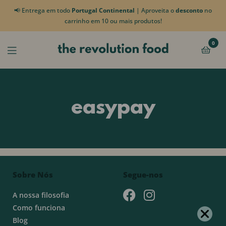
📢 Entrega em todo
Portugal Continental
| Aproveita o
desconto
no
carrinho em 10 ou mais produtos!
0
easypay
Sobre Nós
Segue-nos
A nossa filosofia
Como funciona
Blog