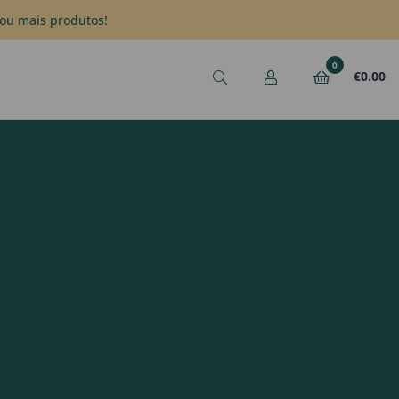
ou mais produtos!
0
€
0.00