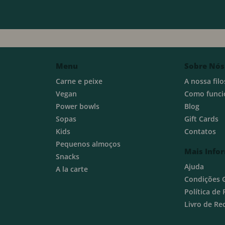
Menu
Sobre Nós
Carne e peixe
A nossa filo
Vegan
Como funci
Power bowls
Blog
Sopas
Gift Cards
Kids
Contatos
Pequenos almoços
Mais Info
Snacks
Ajuda
A la carte
Condições 
Política de
Livro de R