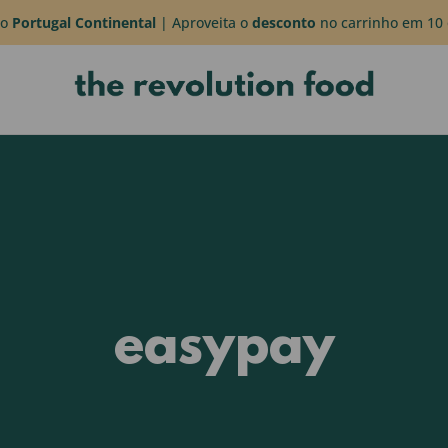
do
Portugal Continental
| Aproveita o
desconto
no carrinho em 10 
easypay