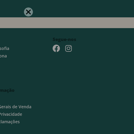
Segue-nos
sofia
ona
rmação
Gerais de Venda
 Privacidade
eclamações