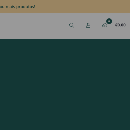
ou mais produtos!
0
€
0.00