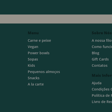
Menu
Sobre Nós
Carne e peixe
A nossa filo
Vegan
Como funci
Power bowls
Blog
Sopas
Gift Cards
Kids
Contatos
Pequenos almoços
Mais Info
Snacks
Ajuda
A la carte
Condições 
Política de
Livro de R