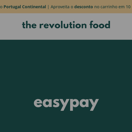
do
Portugal Continental
| Aproveita o
desconto
no carrinho em 10 
easypay