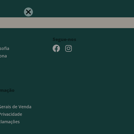
Segue-nos
sofia
ona
rmação
Gerais de Venda
 Privacidade
eclamações