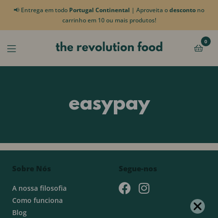
📢 Entrega em todo
Portugal Continental
| Aproveita o
desconto
no
carrinho em 10 ou mais produtos!
0
easypay
Sobre Nós
Segue-nos
A nossa filosofia
Como funciona
Blog