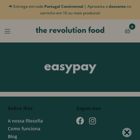
📢 Entrega em todo
Portugal Continental
| Aproveita o
desconto
no
carrinho em 10 ou mais produtos!
0
easypay
Sobre Nós
Segue-nos
A nossa filosofia
Como funciona
Blog