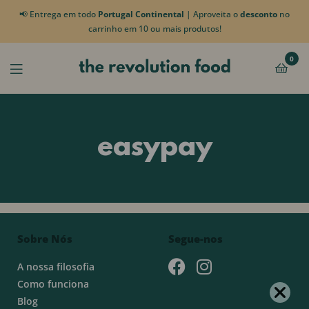
📢 Entrega em todo
Portugal Continental
| Aproveita o
desconto
no
carrinho em 10 ou mais produtos!
0
easypay
Sobre Nós
Segue-nos
A nossa filosofia
Como funciona
Blog