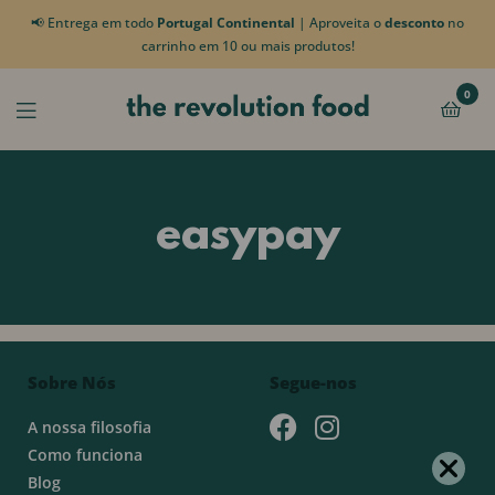
📢 Entrega em todo
Portugal Continental
| Aproveita o
desconto
no
carrinho em 10 ou mais produtos!
0
easypay
Sobre Nós
Segue-nos
A nossa filosofia
Como funciona
Blog