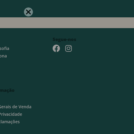
Segue-nos
sofia
ona
rmação
Gerais de Venda
 Privacidade
eclamações