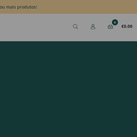
ou mais produtos!
0
€
0.00