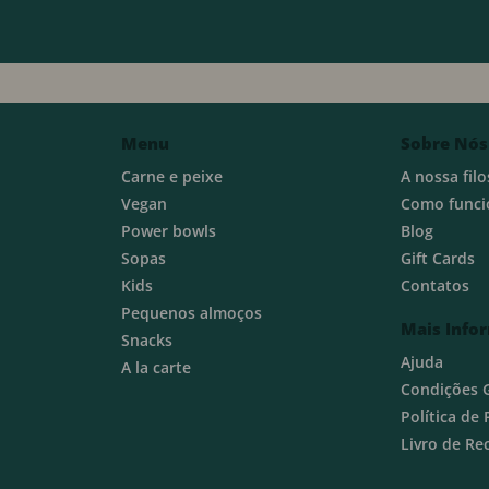
Menu
Sobre Nós
Carne e peixe
A nossa filo
Vegan
Como funci
Power bowls
Blog
Sopas
Gift Cards
Kids
Contatos
Pequenos almoços
Mais Info
Snacks
Ajuda
A la carte
Condições 
Política de
Livro de R