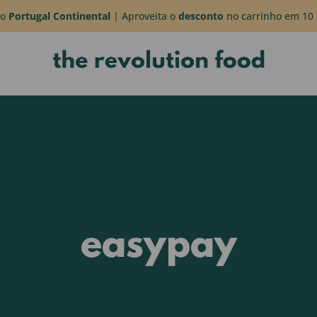
do
Portugal Continental
| Aproveita o
desconto
no carrinho em 10 
easypay