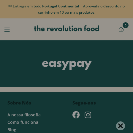
📢 Entrega em todo
Portugal Continental
| Aproveita o
desconto
no
carrinho em 10 ou mais produtos!
0
easypay
Sobre Nós
Segue-nos
A nossa filosofia
Como funciona
Blog