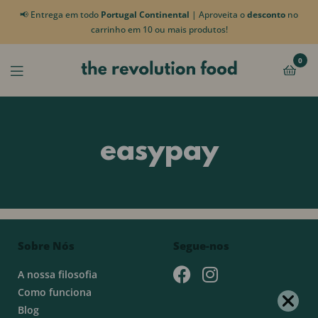
📢 Entrega em todo
Portugal Continental
| Aproveita o
desconto
no
carrinho em 10 ou mais produtos!
0
easypay
Sobre Nós
Segue-nos
A nossa filosofia
Como funciona
Blog