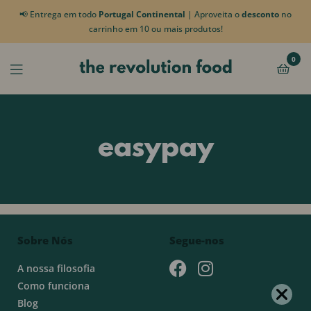
📢 Entrega em todo
Portugal Continental
| Aproveita o
desconto
no
carrinho em 10 ou mais produtos!
0
easypay
Sobre Nós
Segue-nos
A nossa filosofia
Como funciona
Blog