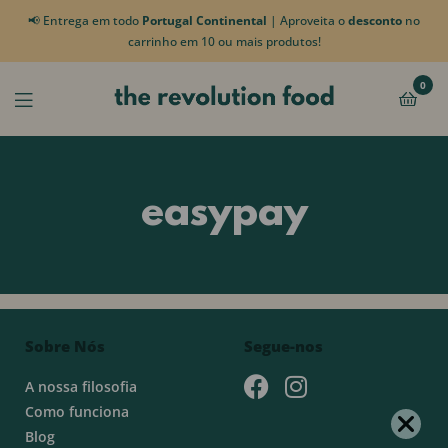
📢 Entrega em todo
Portugal Continental
| Aproveita o
desconto
no
carrinho em 10 ou mais produtos!
0
easypay
Sobre Nós
Segue-nos
A nossa filosofia
Como funciona
Blog