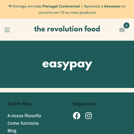
📢 Entrega em todo
Portugal Continental
| Aproveita o
desconto
no
carrinho em 10 ou mais produtos!
0
easypay
Sobre Nós
Segue-nos
A nossa filosofia
Como funciona
Blog