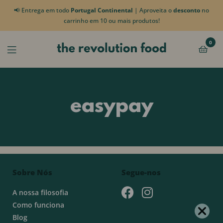
📢 Entrega em todo
Portugal Continental
| Aproveita o
desconto
no
carrinho em 10 ou mais produtos!
0
easypay
Sobre Nós
Segue-nos
A nossa filosofia
Como funciona
Blog