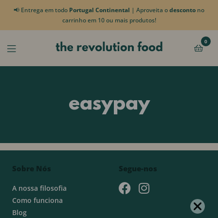
📢 Entrega em todo
Portugal Continental
| Aproveita o
desconto
no
carrinho em 10 ou mais produtos!
0
easypay
Sobre Nós
Segue-nos
A nossa filosofia
Como funciona
Blog