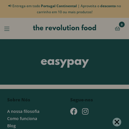
📢 Entrega em todo
Portugal Continental
| Aproveita o
desconto
no
carrinho em 10 ou mais produtos!
0
easypay
Sobre Nós
Segue-nos
A nossa filosofia
Como funciona
Blog