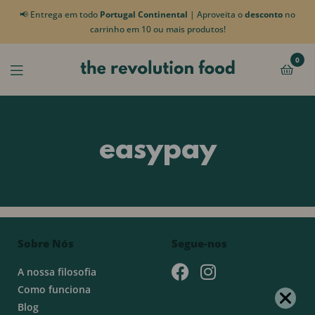
📢 Entrega em todo
Portugal Continental
| Aproveita o
desconto
no
carrinho em 10 ou mais produtos!
0
easypay
Sobre Nós
Segue-nos
A nossa filosofia
Como funciona
Blog