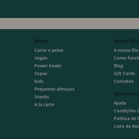
Menu
Sobre Nós
Carne e peixe
A nossa filo
Vegan
Como funci
Power bowls
Blog
Sopas
Gift Cards
Kids
Contatos
Pequenos almoços
Mais Info
Snacks
Ajuda
A la carte
Condições 
Política de
Livro de R