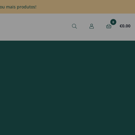
ou mais produtos!
0
€
0.00