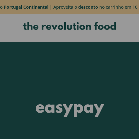
do
Portugal Continental
| Aproveita o
desconto
no carrinho em 10 
easypay