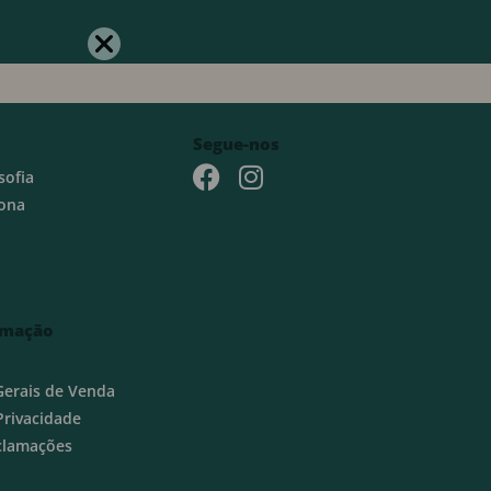
Segue-nos
sofia
ona
rmação
Gerais de Venda
 Privacidade
eclamações