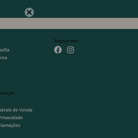
Segue-nos
sofia
ona
rmação
Gerais de Venda
 Privacidade
eclamações