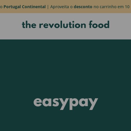
do
Portugal Continental
| Aproveita o
desconto
no carrinho em 10 
easypay