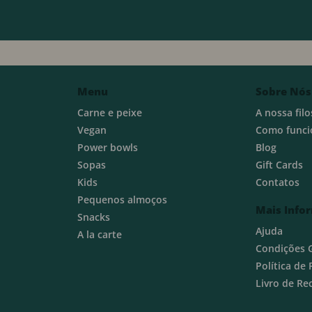
Menu
Sobre Nós
Carne e peixe
A nossa filo
Vegan
Como funci
Power bowls
Blog
Sopas
Gift Cards
Kids
Contatos
Pequenos almoços
Mais Info
Snacks
Ajuda
A la carte
Condições 
Política de
Livro de R