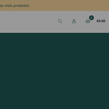
ou mais produtos!
0
€
0.00