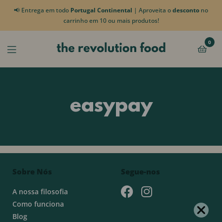
📢 Entrega em todo
Portugal Continental
| Aproveita o
desconto
no
carrinho em 10 ou mais produtos!
0
easypay
Sobre Nós
Segue-nos
A nossa filosofia
Como funciona
Blog