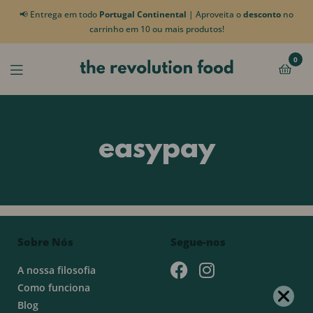
📢 Entrega em todo
Portugal Continental
| Aproveita o
desconto
no
carrinho em 10 ou mais produtos!
0
easypay
Sobre Nós
Segue-nos
A nossa filosofia
Como funciona
Blog