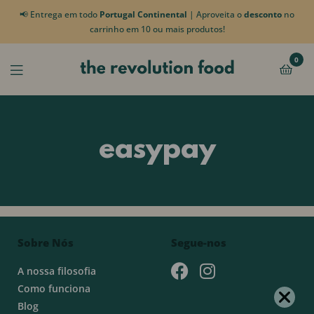
📢 Entrega em todo
Portugal Continental
| Aproveita o
desconto
no
carrinho em 10 ou mais produtos!
0
easypay
Sobre Nós
Segue-nos
A nossa filosofia
Como funciona
Blog