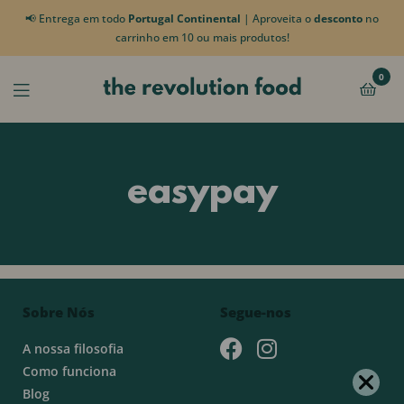
📢 Entrega em todo
Portugal Continental
| Aproveita o
desconto
no
carrinho em 10 ou mais produtos!
0
easypay
Sobre Nós
Segue-nos
A nossa filosofia
Como funciona
Blog