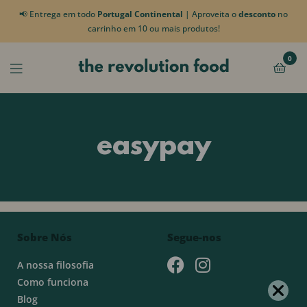
📢 Entrega em todo
Portugal Continental
| Aproveita o
desconto
no
carrinho em 10 ou mais produtos!
0
easypay
Sobre Nós
Segue-nos
A nossa filosofia
Como funciona
Blog