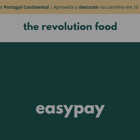
do
Portugal Continental
| Aproveita o
desconto
no carrinho em 10 
easypay