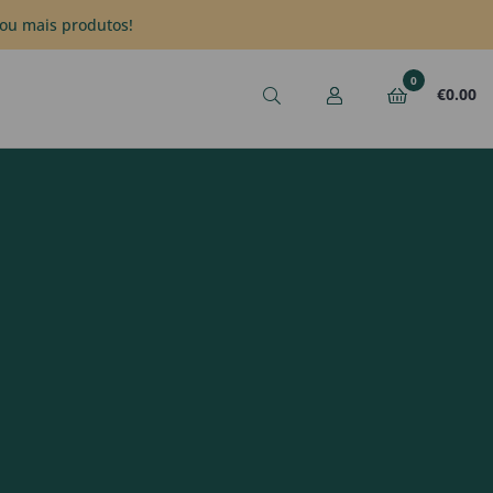
ou mais produtos!
0
€
0.00