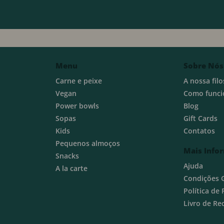
Menu
Sobre Nós
Carne e peixe
A nossa filo
Vegan
Como funci
Power bowls
Blog
Sopas
Gift Cards
Kids
Contatos
Pequenos almoços
Mais Info
Snacks
Ajuda
A la carte
Condições 
Política de
Livro de R