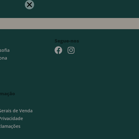
Segue-nos
sofia
ona
rmação
Gerais de Venda
 Privacidade
eclamações