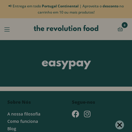
📢 Entrega em todo
Portugal Continental
| Aproveita o
desconto
no
carrinho em 10 ou mais produtos!
0
easypay
Sobre Nós
Segue-nos
A nossa filosofia
Como funciona
Blog