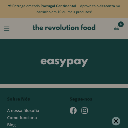
📢 Entrega em todo
Portugal Continental
| Aproveita o
desconto
no
carrinho em 10 ou mais produtos!
0
easypay
Sobre Nós
Segue-nos
A nossa filosofia
Como funciona
Blog