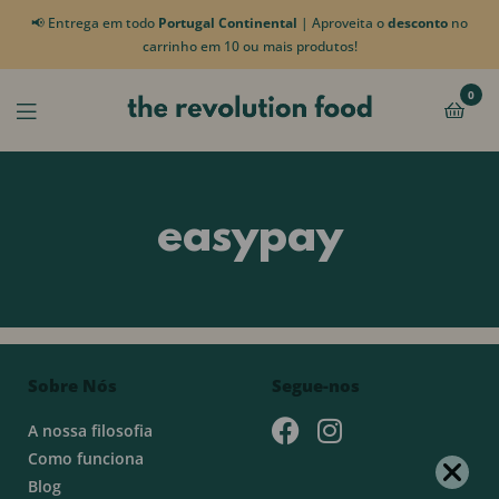
📢 Entrega em todo
Portugal Continental
| Aproveita o
desconto
no
carrinho em 10 ou mais produtos!
0
easypay
Sobre Nós
Segue-nos
A nossa filosofia
Como funciona
Blog