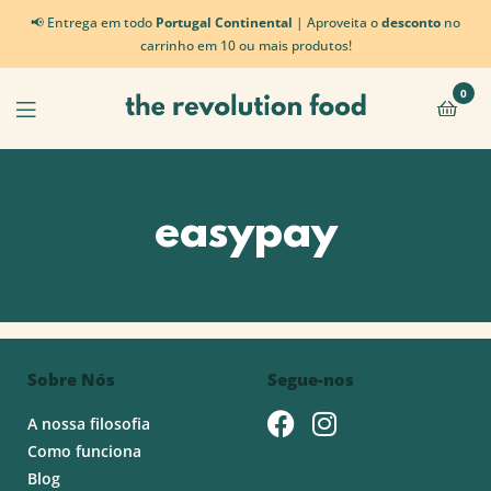
📢 Entrega em todo
Portugal Continental
| Aproveita o
desconto
no
carrinho em 10 ou mais produtos!
0
easypay
Sobre Nós
Segue-nos
A nossa filosofia
Como funciona
Blog