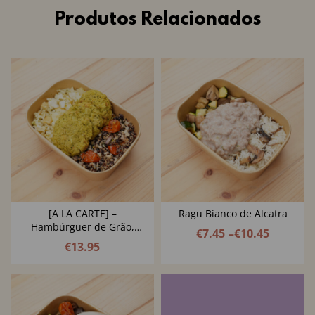
Produtos Relacionados
[A LA CARTE] –
Ragu Bianco de Alcatra
Hambúrguer de Grão,
€
7.45
–
€
10.45
Brócolos e Azeite de Ervas
€
13.95