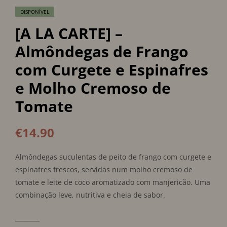
DISPONÍVEL
[A LA CARTE] –
Almôndegas de Frango
com Curgete e Espinafres
e Molho Cremoso de
Tomate
€
14.90
Almôndegas suculentas de peito de frango com curgete e
espinafres frescos, servidas num molho cremoso de
tomate e leite de coco aromatizado com manjericão. Uma
combinação leve, nutritiva e cheia de sabor.
________