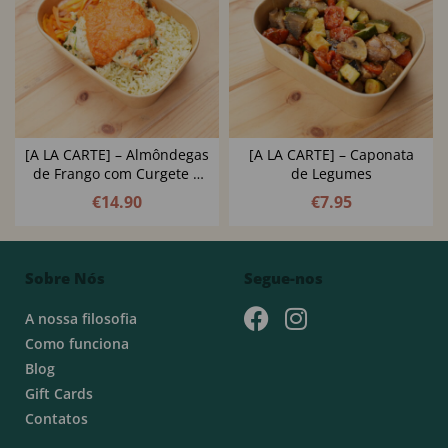
[A LA CARTE] – Almôndegas
[A LA CARTE] – Caponata
de Frango com Curgete e
de Legumes
Espinafres e Molho
€
14.90
€
7.95
Cremoso de Tomate
Sobre Nós
Segue-nos
A nossa filosofia
Como funciona
Blog
Gift Cards
Contatos