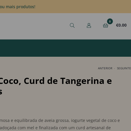
ou mais produtos!
0
€
0.00
.
ANTERIOR
SEGUINTE
Coco, Curd de Tangerina e
€
6.45
s
€
6.45
sa e equilibrada de aveia grossa, iogurte vegetal de coco e
adoçada com mel e finalizada com um curd artesanal de