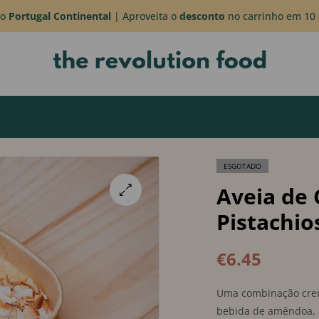
do
Portugal Continental
| Aproveita o
desconto
no carrinho em 10 
ESGOTADO
Aveia de 
Pistachio
🔍
€
6.45
Uma combinação cremo
bebida de amêndoa, 